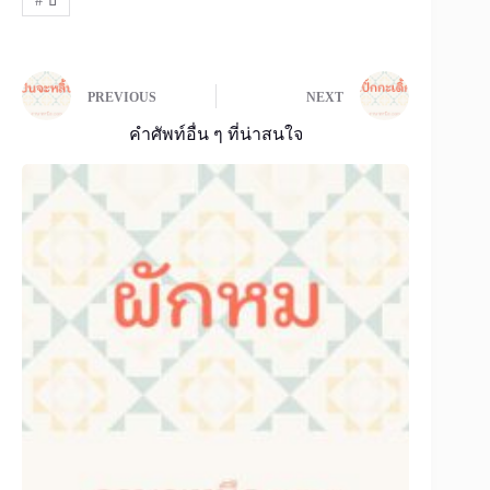
#
ป
PREVIOUS
NEXT
คำศัพท์อื่น ๆ ที่น่าสนใจ