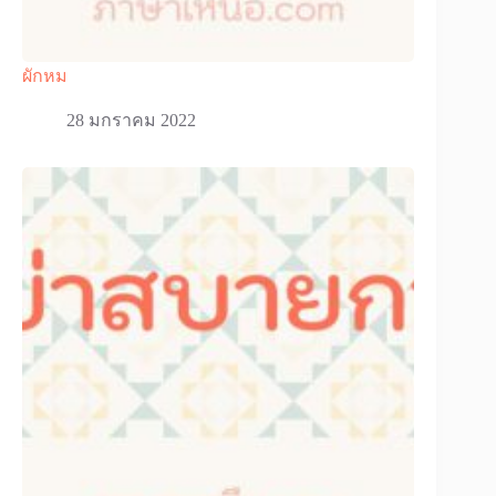
ผักหม
28 มกราคม 2022