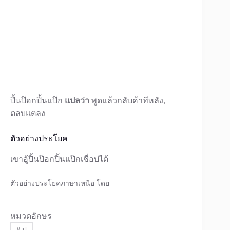
ปิ้นป๊อกปิ้นแป๊ก
แปลว่า
พูดแล้วกลับค้าทีหลัง,
ตลบแตลง
ตัวอย่างประโยค
เขาอู้ปิ้นป๊อกปิ้นแป๊กเชื่อบ่ได้
ตัวอย่างประโยคภาษาเหนือ โดย –
หมวดอักษร