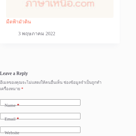
มืดฟ้ามัวดิน
3 พฤษภาคม 2022
Leave a Reply
อีเมลของคุณจะไม่แสดงให้คนอื่นเห็น
ช่องข้อมูลจำเป็นถูกทำ
เครื่องหมาย
*
Name
*
Email
*
Website