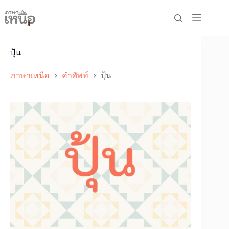
Skip
to
content
ปุ้น
ภาษาเหนือ
คำศัพท์
ปุ้น