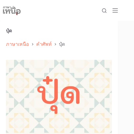
Skip
to
content
ปุ๋ด
ภาษาเหนือ
คำศัพท์
ปุ๋ด