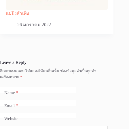
แม่ยิงสำเพ็ง
26 มกราคม 2022
Leave a Reply
อีเมลของคุณจะไม่แสดงให้คนอื่นเห็น
ช่องข้อมูลจำเป็นถูกทำ
เครื่องหมาย
*
Name
*
Email
*
Website