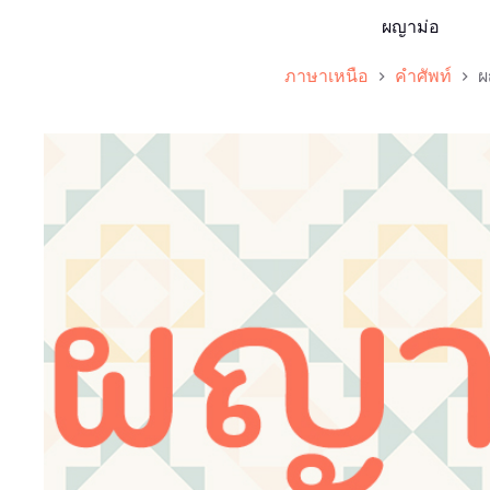
ผญาม่อ
ภาษาเหนือ
คำศัพท์
ผ