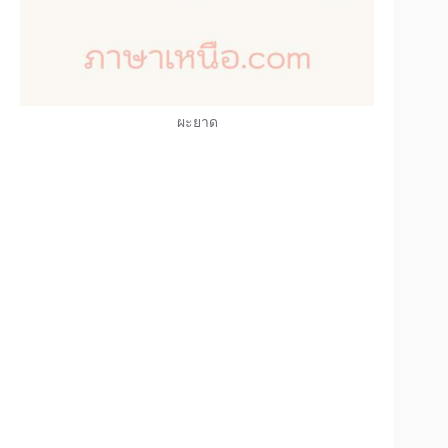
ผะยาด