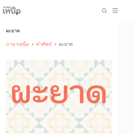
Skip
to
content
ผะยาด
ภาษาเหนือ
คำศัพท์
ผะยาด