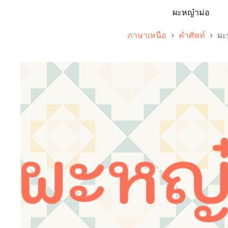
ผะหญ๋าม่อ
ภาษาเหนือ
คำศัพท์
ผะ