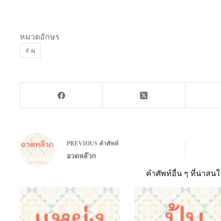
หมวดอักษร
#
ผ
PREVIOUS
คำศัพท์
อวดหล๊วก
คำศัพท์อื่น ๆ ที่น่าสนใ