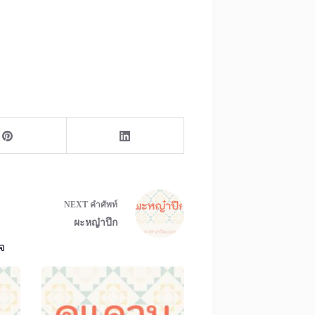
NEXT
คำศัพท์
ผะหญ๋าปึก
จ