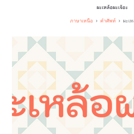
ผะเหล้อผะเจ้อะ
ภาษาเหนือ
คำศัพท์
ผะเห