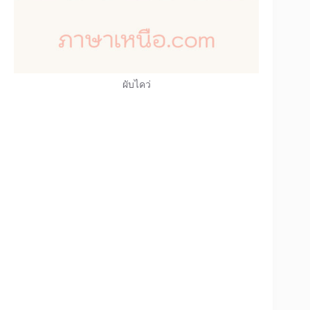
ผับไคว่