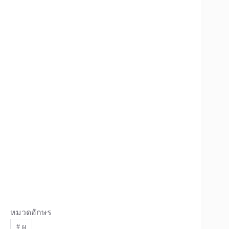
หมวดอักษร
#
ผ