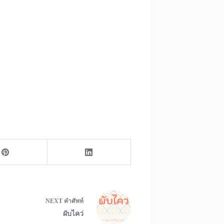
NEXT
คำศัพท์
ผับไคว่