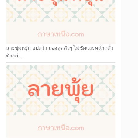
ลายขุ่มหยุ่ม แปลว่า มองดูฉลัวๆ ไม่ชัดและหน้ากลัว
ตัวอย่…