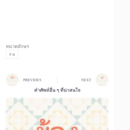
หมวดอักษร
#
ผ
PREVIOUS
NEXT
คำศัพท์อื่น ๆ ที่น่าสนใจ