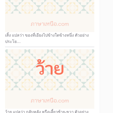
เสิ้ง แปลว่า ของที่เอียงไปข้างใดข้างหนึ่ง ตัวอย่าง
ประโย…
ว้าย แปลว่า กลับหลัง หรือเลี้ยวซ้าย-ขวา ตัวอย่าง