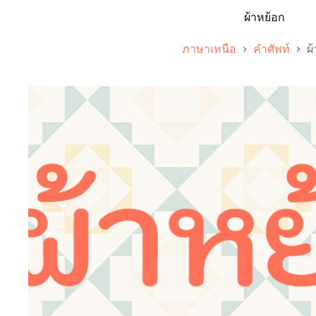
ผ้าหย้อก
ภาษาเหนือ
คำศัพท์
ผ