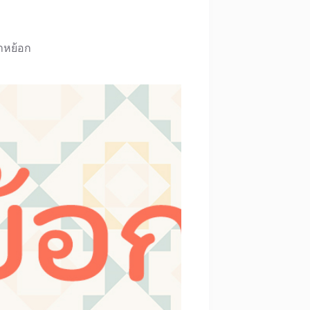
้าหย้อก