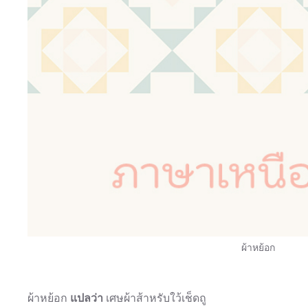
ผ้าหย้อก
ผ้าหย้อก
แปลว่า
เศษผ้าส้าหรับใว้เช็ดถู