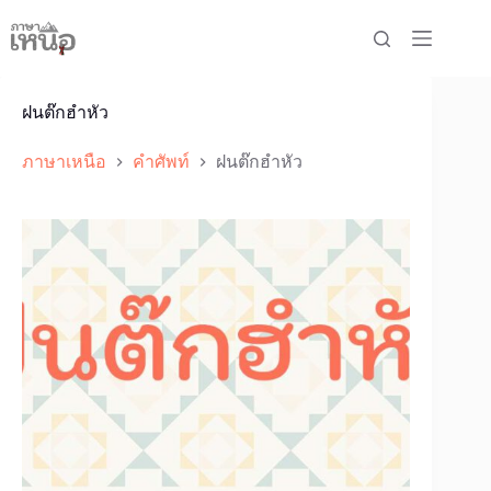
Skip
to
content
ฝนต๊กฮำหัว
ภาษาเหนือ
คำศัพท์
ฝนต๊กฮำหัว