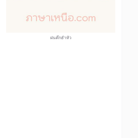
ฝนต๊กฮำหัว