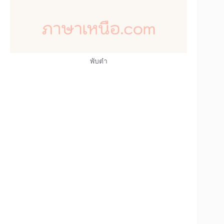
พับต๋า