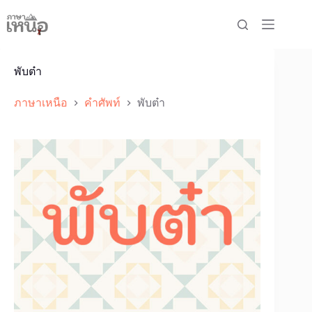
Skip
to
content
พับต๋า
ภาษาเหนือ
คำศัพท์
พับต๋า