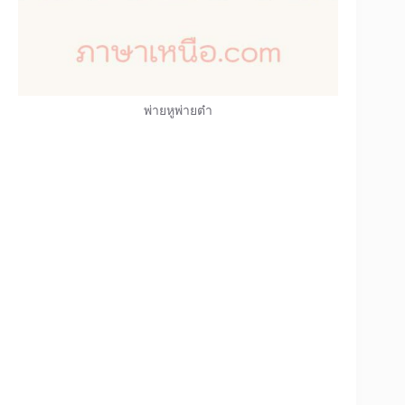
พ่ายหูพ่ายต๋า