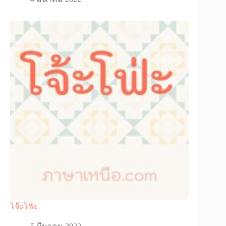
โจ้ะโฟ่ะ