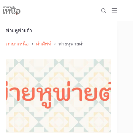
Skip
to
content
พ่ายหูพ่ายต๋า
ภาษาเหนือ
คำศัพท์
พ่ายหูพ่ายต๋า