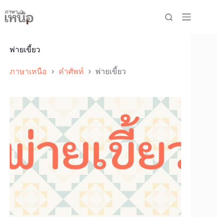
Skip
to
content
พ่ายเขี้ยว
ภาษาเหนือ
คำศัพท์
พ่ายเขี้ยว