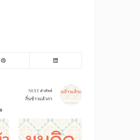
NEXT
คำศัพท์
กิ๋นข้าวแล้วกา
จ