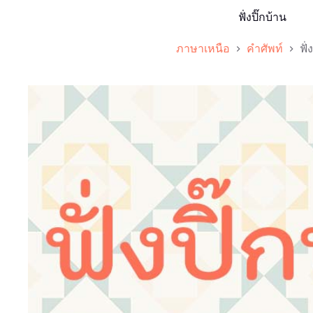
ฟั่งปิ๊กบ้าน
ภาษาเหนือ
คำศัพท์
ฟั่