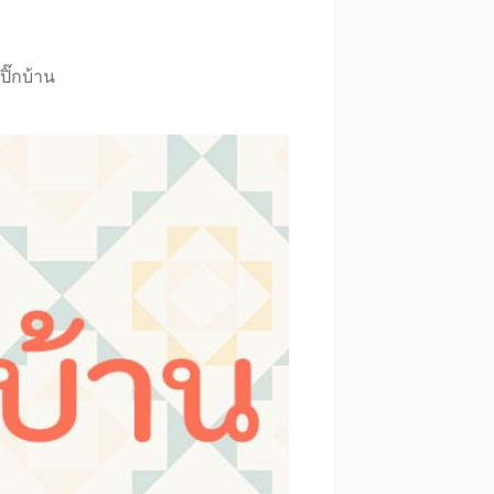
งปิ๊กบ้าน