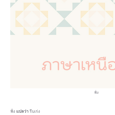
ฟั่ง
ฟั่ง
แปลว่า
รีบเร่ง