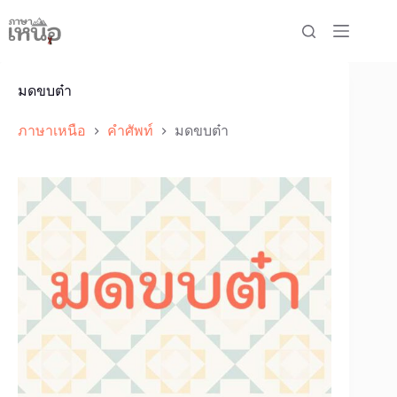
Skip
to
content
มดขบต๋า
ภาษาเหนือ
คำศัพท์
มดขบต๋า