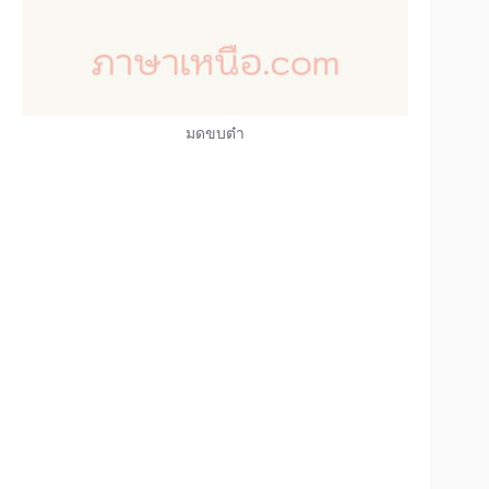
มดขบต๋า