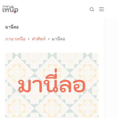
Skip
to
content
มานี่ลอ
ภาษาเหนือ
คำศัพท์
มานี่ลอ