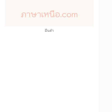
มืนต๋า