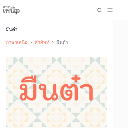
Skip
to
content
มืนต๋า
ภาษาเหนือ
คำศัพท์
มืนต๋า