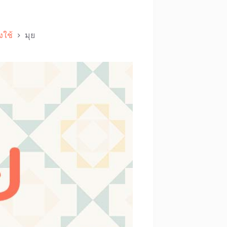
งใช้
มุย