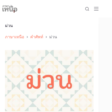
Skip
to
content
ม่วน
ภาษาเหนือ
คำศัพท์
ม่วน