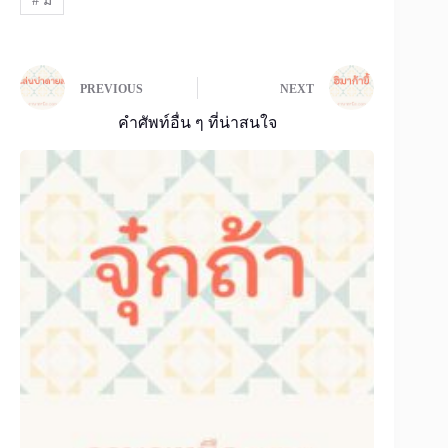
#
ม
PREVIOUS
NEXT
คำศัพท์อื่น ๆ ที่น่าสนใจ