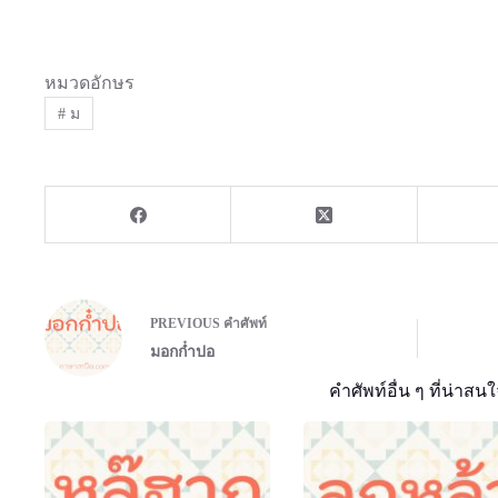
หมวดอักษร
#
ม
PREVIOUS
คำศัพท์
มอกก๋ําปอ
คำศัพท์อื่น ๆ ที่น่าสนใ