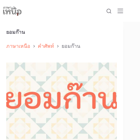
Skip
to
content
ยอมก๊าน
ภาษาเหนือ
คำศัพท์
ยอมก๊าน