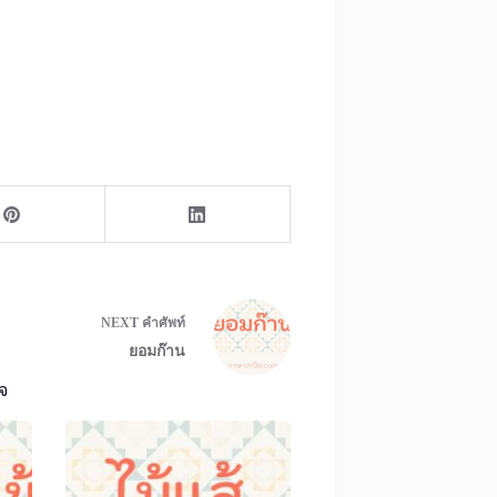
NEXT
คำศัพท์
ยอมก๊าน
จ