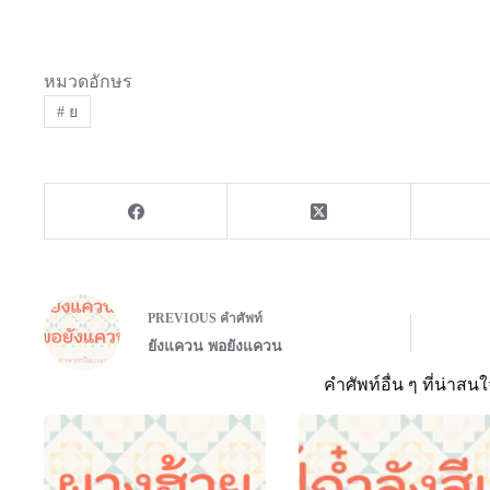
หมวดอักษร
#
ย
PREVIOUS
คำศัพท์
ยังแควน พอยังแควน
คำศัพท์อื่น ๆ ที่น่าสนใ