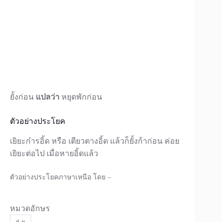
ยั้งก่อน
แปลว่า
หยุดพักก่อน
ตัวอย่างประโยค
เยิยะก๋ารอิ้ด หรือ เตียวตางอิ้ด แล้วก็ยั้งก้าก่อน ค่อย
เยิยะต่อไป เมื่อหายอิ้ดแล้ว
ตัวอย่างประโยคภาษาเหนือ โดย –
หมวดอักษร