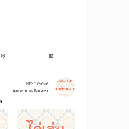
NEXT
คำศัพท์
ยังแควน พอยังแควน
จ