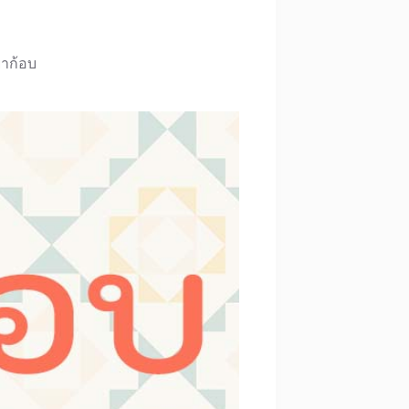
าก้อบ