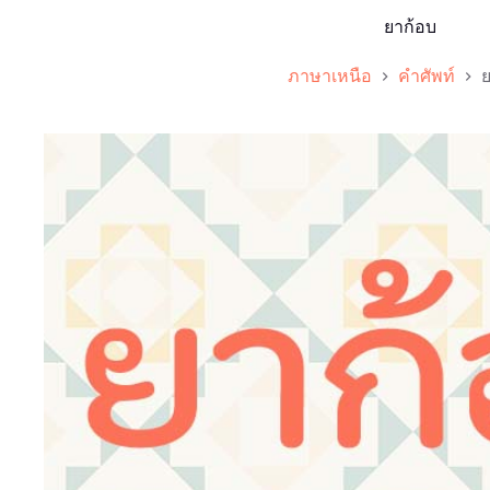
ยาก้อบ
ภาษาเหนือ
คำศัพท์
ย