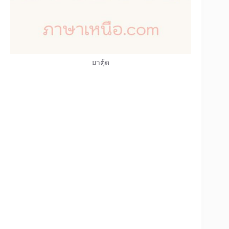
ยาตุ้ด