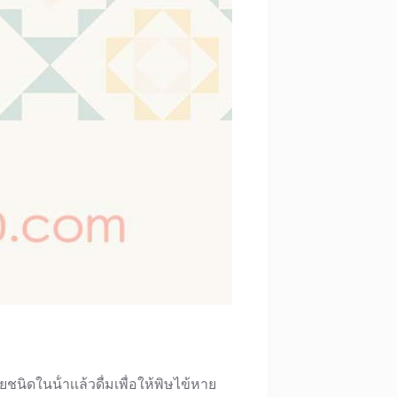
ดในน้ําเเล้วดื่มเพื่อให้พิษไข้หาย