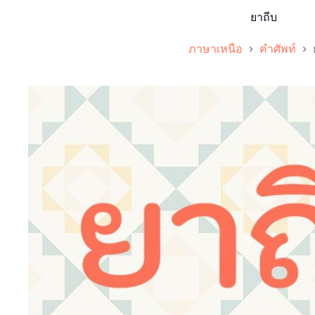
ยาถีบ
ภาษาเหนือ
คำศัพท์