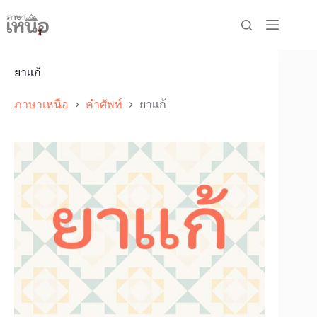
Skip
to
content
ยาเเก้
ภาษาเหนือ
คำศัพท์
ยาเเก้