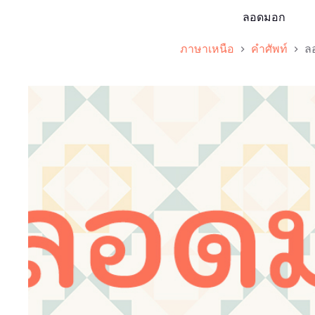
ลอดมอก
ภาษาเหนือ
คำศัพท์
ล