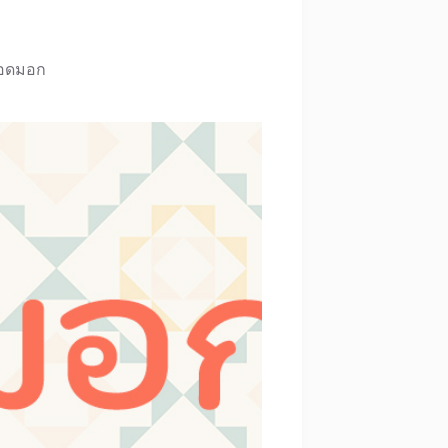
อดมอก