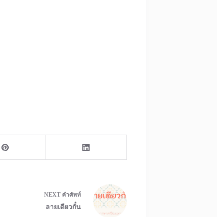
NEXT
คำศัพท์
ลายเดียวกั๋น