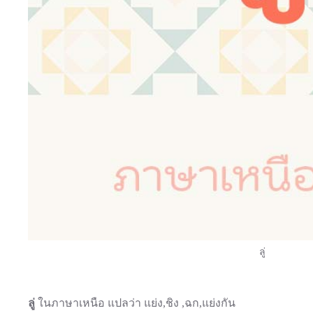
ลู่
ลู่
ในภาษาเหนือ แปลว่า แย่ง,ชิง ,ฉก,แย่งกัน