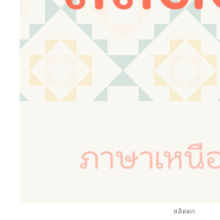
สลิดดก