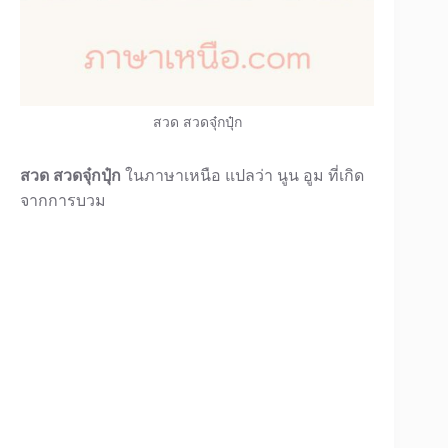
สวด สวดจุ๋กปุ๋ก
สวด สวดจุ๋กปุ๋ก
ในภาษาเหนือ แปลว่า นูน อูม ที่เกิด
จากการบวม