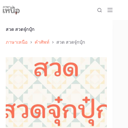
Skip
to
content
สวด สวดจุ๋กปุ๋ก
ภาษาเหนือ
คำศัพท์
สวด สวดจุ๋กปุ๋ก