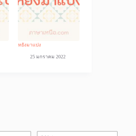
หยังมาแปง
25 มกราคม 2022