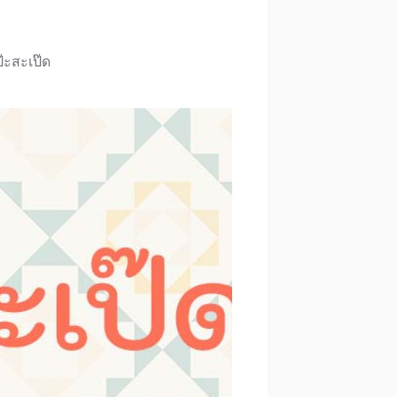
๊ะสะเป๊ด