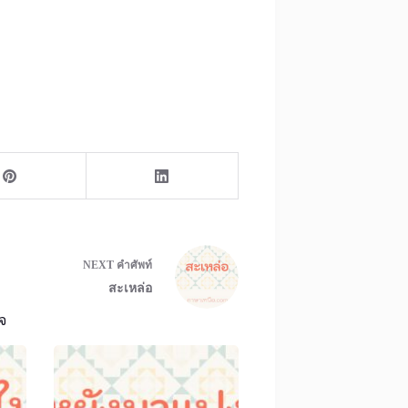
NEXT
คำศัพท์
สะเหล่อ
จ