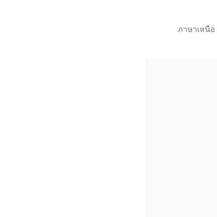
ภาษาเหนือ