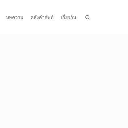
บทความ
คลังคำศัพท์
เกี่ยวกับ