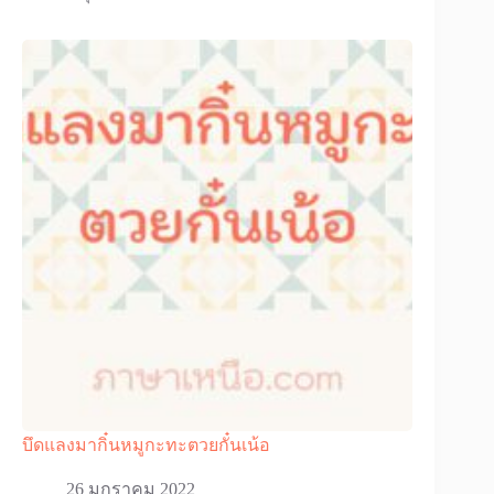
บึดแลงมากิ๋นหมูกะทะตวยกั๋นเน้อ
26 มกราคม 2022