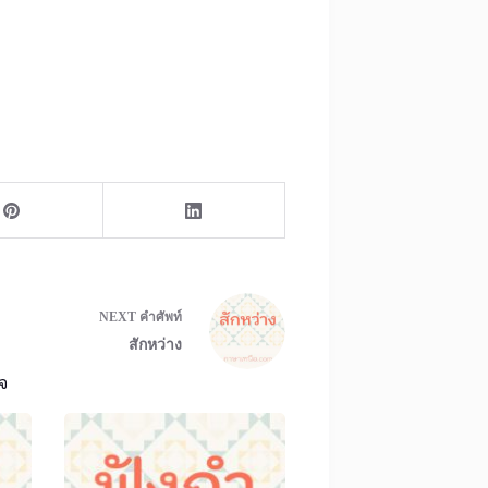
NEXT
คำศัพท์
สักหว่าง
จ