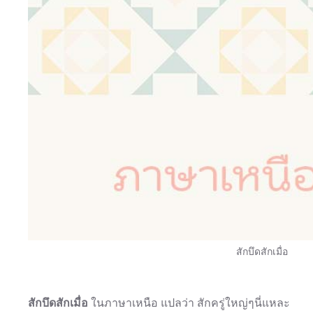
สักบึดสักเมื่อ
สักบึดสักเมื่อ
ในภาษาเหนือ แปลว่า สักครู่ใหญ่ๆนี่แหละ