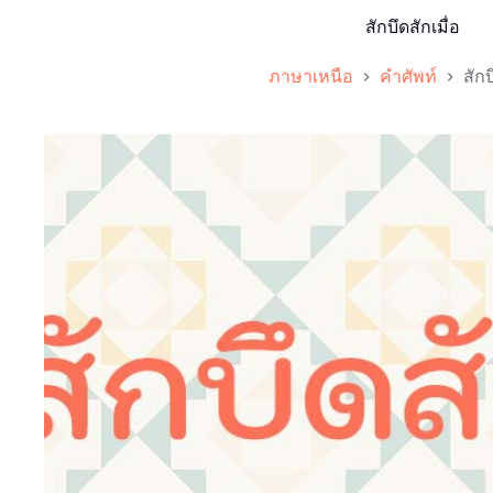
สักบึดสักเมื่อ
ภาษาเหนือ
คำศัพท์
สักบ