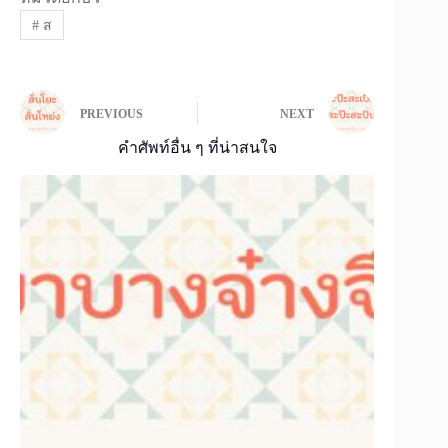
#
ส
PREVIOUS
NEXT
คำศัพท์อื่น ๆ ที่น่าสนใจ