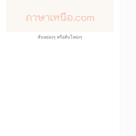
สั่นหย่องๆ หรือสั่นโหย่งๆ