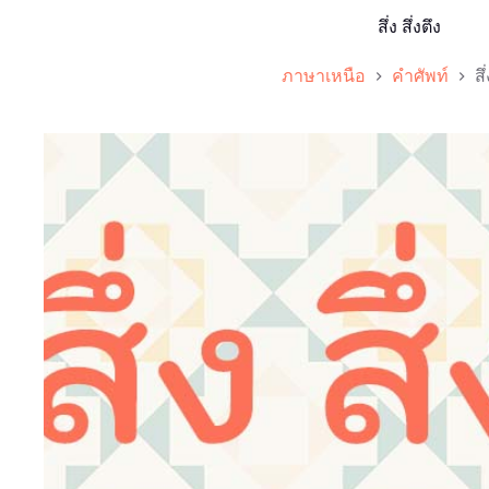
สึ่ง สึ่งตึง
ภาษาเหนือ
คำศัพท์
สึ