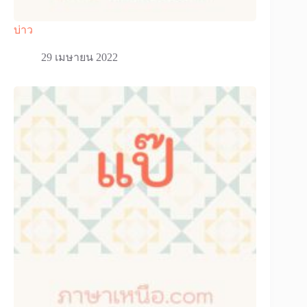
บ่าว
29 เมษายน 2022