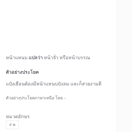
หน้าแหนบ
แปลว่า
หน้าจั่ว หรือหน้าบรรณ
ตัวอย่างประโยค
แป๋งเฮือนต้องมีหน้าแหนบบังลม และก็สวยงามดี
ตัวอย่างประโยคภาษาเหนือ โดย –
หมวดอักษร
#
ห