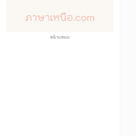
หน้าแหนบ