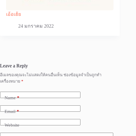
เอ้อเฮ้ย
24 มกราคม 2022
Leave a Reply
อีเมลของคุณจะไม่แสดงให้คนอื่นเห็น
ช่องข้อมูลจำเป็นถูกทำ
เครื่องหมาย
*
Name
*
Email
*
Website