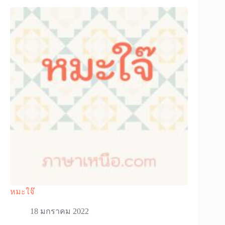
หมะใจ๊
18 มกราคม 2022