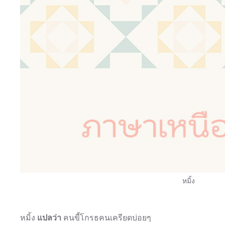
หมิ้ง
หมิ้ง
แปลว่า
คนขี้โกรธคนเครียดบ่อยๆ