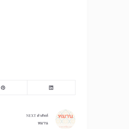
NEXT
คำศัพท์
หมาน