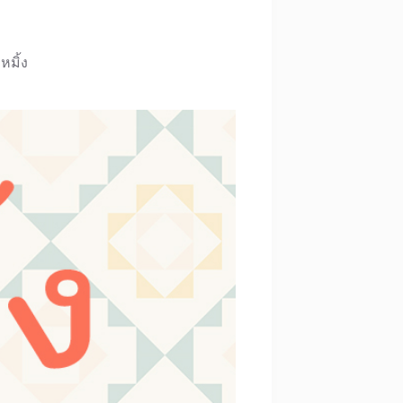
หมิ้ง