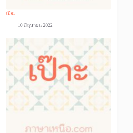
เปียะ
10 มิถุนายน 2022