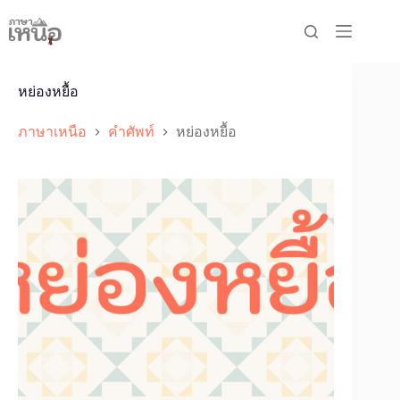
Skip
to
content
หย่องหยื้อ
ภาษาเหนือ
คำศัพท์
หย่องหยื้อ