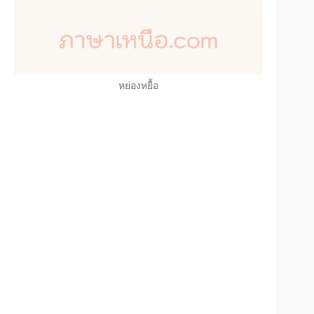
หย่องหยื้อ