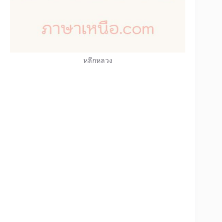
หลึกหลวง