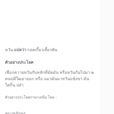
หวัน
แปลว่า
กอดเกี้ยวเลี้ยวพัน
ตัวอย่างประโยค
เชือกควายหวันกับหลักที่มัดมัน หรือหวันกันไปมา ๒
คนบ่มีใผเอาออก หรือ แมวมันมาหวันแข้งขา มัน
ใค่กิ๋น ปล๋า
ตัวอย่างประโยคภาษาเหนือ โดย –
หมวดอักษร