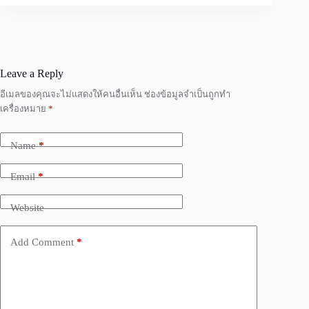
Leave a Reply
อีเมลของคุณจะไม่แสดงให้คนอื่นเห็น
ช่องข้อมูลจำเป็นถูกทำ
เครื่องหมาย
*
Name
*
Email
*
Website
Add Comment
*