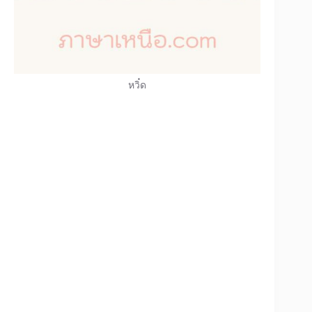
หวิ๋ด