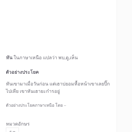
หัน
ในภาษาเหนือ แปลว่า พบ,ดู,เห็น
ตัวอย่างประโยค
หันเขามาเมื่อวันก่อน แต่เฮาบ่ยอมหื้อหน้าเขาเลยปิ๊ก
ไปเหีย เขาหันเฮายะก๋ารอยู่
ตัวอย่างประโยคภาษาเหนือ โดย –
หมวดอักษร