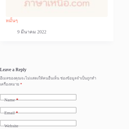
หมั้นๆ
9 มีนาคม 2022
Leave a Reply
อีเมลของคุณจะไม่แสดงให้คนอื่นเห็น
ช่องข้อมูลจำเป็นถูกทำ
เครื่องหมาย
*
Name
*
Email
*
Website