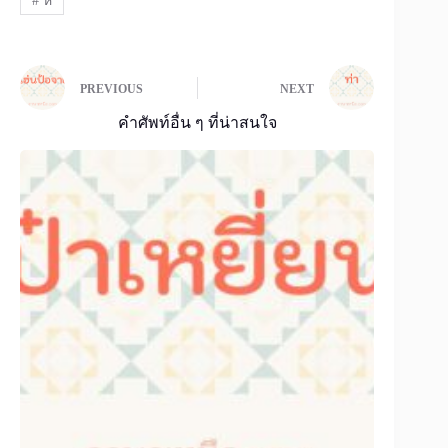
#
ห
PREVIOUS
NEXT
คำศัพท์อื่น ๆ ที่น่าสนใจ