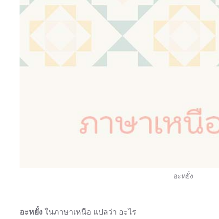
อะหยั๋ง
อะหยั๋ง
ในภาษาเหนือ แปลว่า อะไร