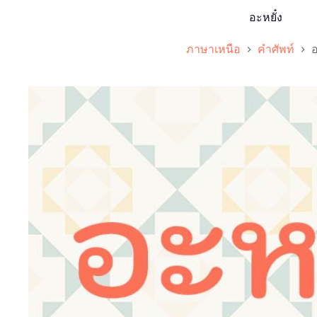
อะหยั๋ง
ภาษาเหนือ
คำศัพท์
อ