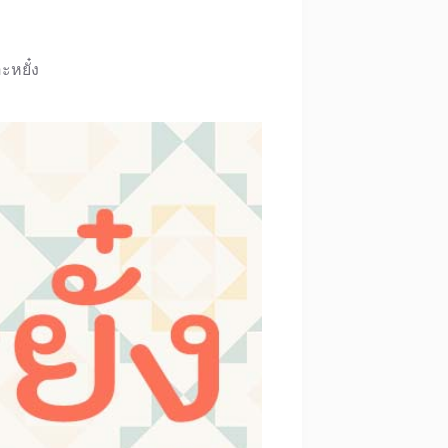
ะหยั๋ง