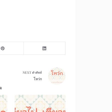
NEXT
คำศัพท์
โหว่ก
จ